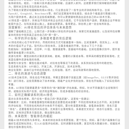
有持续领先。相反，一些新兴技术通过创新突破，迅速挤入前列。这就要求我们保持敏锐的洞察
力，随时关注排名背后的技术动向。
为了帮助大家更好地理解和利用AI排名，行业里出现了一些专业的评测机构和平台，比如
OpenAI、GoogleAI、Benchmark等，他们会定期发布排名报告，结合多个维度进行数据分析，
为用户提供参考。通过关注这些权威数据，你可以更便捷地筛选出适合自己的AI技术方案。
AI排名是一面镜子，折射出不同技术和企业的实力差距。它不仅指导用户选择，更激励企业不断创
新提升自己。在科技高速公路上，谁能站得更高，看得更远，排名榜上就一定会有所彰显。
深度解析：AI排名背后的评估体系与未来趋势
理解了基础概念之后，让我们进一步拆解AI排名的评估体系，探索它的发展趋势，以及如何在纷繁
复杂的排名中找到真正适合自己的“那一款”。
一、科学的评价指标：多维度考量的背后逻辑
AI排名的核心在于科学评价。传统的排名方式可能偏重单一指标，比如准确率，但实际上，AI技
术的价值远不止于此。现代的AI排名体系，注重多维度的平衡，包含以下几个方面：
性能指标：如准确率、召回率、F1值、推理速度等，是基础中的基础。比如在图像识别中，提升准
确率意味着更少的误判。
资源与效率：模型训练的计算资源消耗、能耗、部署的计算成本等。效率高的模型更容易落地，尤
其是在硬件资源有限的场景。
鲁棒性与安全性：模型在面对噪声、对抗攻击等情况下的表现，关系到实际应用中的稳定性。
生态系统与支持：API接口、开发工具、开源社区、技术支持等。
商业化案例：具体行业中的应用成效，比如金融、医疗、自动驾驶等的落地案例。
二、排名的演进与动态调整
AI技术日新月异，排名也在不断演变。早期主要依赖于技能比赛（如ImageNet、GLUE等评测任
务）进行排名，这些竞赛推动了技术突破。随着产业化步伐的加快，排名也开始融入了实际应用的
考量。
未来，AI排名可能朝着更多“场景导向”和“端到端”评估发展。例如，针对不同垂直行业定制排行
榜，或融合实际用户反馈、经济效益等指标，形成多维融合的综合排名。
三、如何正确解读和利用AI排名
面对众多排名榜单，用户应有一套自己的“筛选武器”。这里有一些建议：
明确需求：比如，你最看重模型的精准度还是要低成本部署？不同应用场景关注点不同。关注榜单
的评估标准：不同排名机构的评分体系不尽相同，要分析清楚其侧重。查看具体案例：排名只是
“排名”，还要看看背后的实际应用，尤其是行业落地情况。多渠道交叉验证：结合行业报告、企业
案例、实地测试等多方面信息，做出理性选择。
四、未来趋势：智能排名的崛起
随着AI技术的成熟与多样化，未来的排名体系也将更智能、更个性化。例如，基于用户画像和行业
偏好生成定制化排名；引入AI自我评估机制，实时调整排名结果；甚至利用大数据分析，挖掘技术
潜在价值和潜在风险。