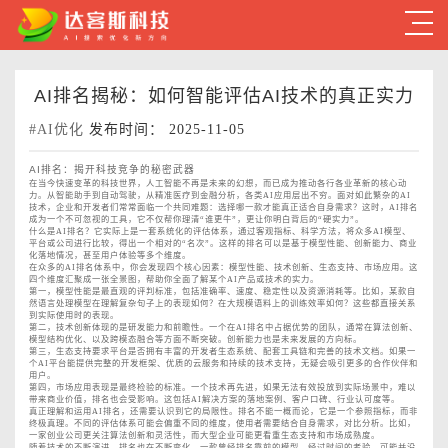
AI排名揭秘：如何智能评估AI技术的真正实力
#AI优化
发布时间： 2025-11-05
AI排名：揭开科技竞争的秘密武器
在当今快速变革的科技世界，人工智能不再是未来的幻想，而已成为推动各行各业革新的核心动
力。从智能助手到自动驾驶，从精准医疗到金融分析，各类AI应用层出不穷。面对如此繁杂的AI
技术，企业和开发者们常常面临一个共同难题：选择哪一款才能真正适合自身需求？这时，AI排名
成为一个不可忽视的工具，它不仅帮你理清“谁更牛”，更让你明白背后的“硬实力”。
什么是AI排名？它实际上是一套系统化的评估体系，通过客观指标、科学方法，将众多AI模型、
平台或公司进行比较，得出一个相对的“名次”。这样的排名可以是基于模型性能、创新能力、商业
化落地情况，甚至用户体验等多个维度。
在众多的AI排名体系中，你会发现四个核心因素：模型性能、技术创新、生态支持、市场应用。这
四个维度汇聚成一张全景图，帮助你全面了解某个AI产品或技术的实力。
第一，模型性能是最直观的评判标准，包括准确率、速度、稳定性以及资源消耗等。比如，某款自
然语言处理模型在理解复杂句子上的表现如何？在大规模语料上的训练效率如何？这些都直接关系
到实际使用时的表现。
第二，技术创新体现的是研发能力和前瞻性。一个在AI排名中占据优势的团队，通常在算法创新、
模型结构优化、以及跨模态融合等方面不断突破。创新能力也是未来发展的方向标。
第三，生态支持要求平台是否拥有丰富的开发者生态系统、配套工具链和完善的技术文档。如果一
个AI平台能提供完整的开发框架、优质的云服务和持续的技术支持，无疑会吸引更多的合作伙伴和
用户。
第四，市场应用表现是最终检验的标准。一个技术再先进，如果无法有效投放到实际场景中，难以
带来商业价值，排名也会受影响。这包括AI解决方案的落地案例、客户口碑、行业认可度等。
真正理解和运用AI排名，还需要认识到它的局限性。排名不能一概而论，它是一个参照指标，而非
终极真理。不同的评估体系可能会偏重不同的维度，使用者需要结合自身需求，对比分析。比如，
一家创业公司更关注算法创新和灵活性，而大型企业可能更看重生态支持和市场成熟度。
随着技术的不断演进，排名也在不断变化。一款曾经排名靠前的模型，经过时间的考验，可能并没