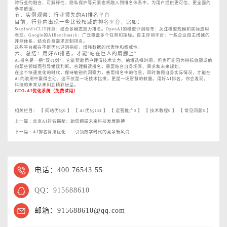
跨行业的融合、可解释性、隐私保护等元素也将融入到排名体系中，为用户提供更可信、更全面的
参考依据。
五、实例观察：行业领先的AI排名平台
目前，行业内出现一些比较权威的排名平台，比如：
Stanford'sCLIP评测：结合多模态能力排名。OpenAI的模型评测榜单：关注模型规模和实际应用
表现。Google的AIBenchmark：广泛覆盖多个任务和指标。自主评测平台：一些企业自主搭建的
评测体系，结合自身需求定制排名。
这些平台都在不断优化评测指标，增强数据的代表性和权威性。
六、总结：用好AI排名，才能“站在巨人的肩膀上”
AI排名是一把“双刃剑”。它能帮助用户理清技术实力、缩短选择时间，但也可能因为指标偏颇或偏
向某些领域而引导错误判断。合理解读排名，需要结合自身场景、需求和未来规划。
在这个快速变化的时代，保持敏锐的洞察力，善用排名中的信息，同时兼顾自身实际情况，才能在
AI的浪潮中赢得主动。这不仅是一场技术比拼，更是一场智慧的较量。用好AI排名，你会发现，
科技的未来从未如此精彩纷呈。
GEO-AI优化系统（免费试用）
相关栏目： 【
网站优化0
】 【
AI优化134
】 【
运营推广0
】 【
技术教程0
】 【
常见问题8
】
上一篇
: 北京AI排名揭秘：助您把握未来科技发展脉搏
下一篇
: AI排名算法优化——引领数字时代的竞争新风尚
电话：400 76543 55
QQ：915688610
邮箱：915688610@qq.com