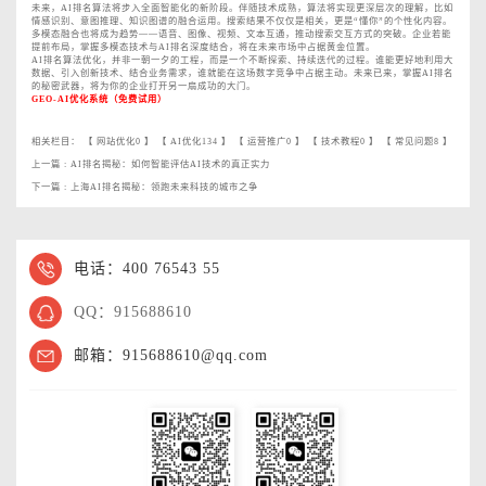
未来，AI排名算法将步入全面智能化的新阶段。伴随技术成熟，算法将实现更深层次的理解，比如
情感识别、意图推理、知识图谱的融合运用。搜索结果不仅仅是相关，更是“懂你”的个性化内容。
多模态融合也将成为趋势——语音、图像、视频、文本互通，推动搜索交互方式的突破。企业若能
提前布局，掌握多模态技术与AI排名深度结合，将在未来市场中占据黄金位置。
AI排名算法优化，并非一朝一夕的工程，而是一个不断探索、持续迭代的过程。谁能更好地利用大
数据、引入创新技术、结合业务需求，谁就能在这场数字竞争中占据主动。未来已来，掌握AI排名
的秘密武器，将为你的企业打开另一扇成功的大门。
GEO-AI优化系统（免费试用）
相关栏目： 【
网站优化0
】 【
AI优化134
】 【
运营推广0
】 【
技术教程0
】 【
常见问题8
】
上一篇
: AI排名揭秘：如何智能评估AI技术的真正实力
下一篇
: 上海AI排名揭秘：领跑未来科技的城市之争
电话：400 76543 55
QQ：915688610
邮箱：915688610@qq.com