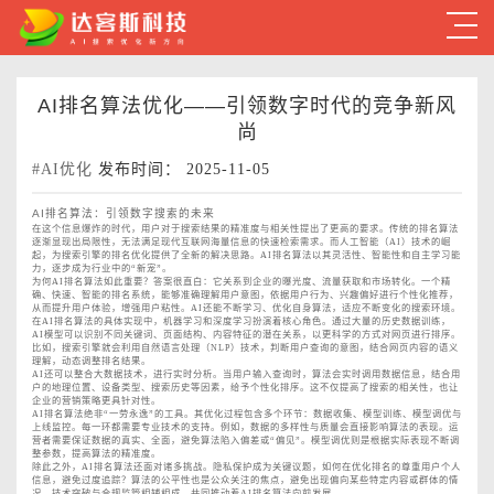
AI排名算法优化——引领数字时代的竞争新风
尚
#AI优化
发布时间： 2025-11-05
AI排名算法：引领数字搜索的未来
在这个信息爆炸的时代，用户对于搜索结果的精准度与相关性提出了更高的要求。传统的排名算法
逐渐显现出局限性，无法满足现代互联网海量信息的快速检索需求。而人工智能（AI）技术的崛
起，为搜索引擎的排名优化提供了全新的解决思路。AI排名算法以其灵活性、智能性和自主学习能
力，逐步成为行业中的“新宠”。
为何AI排名算法如此重要？答案很直白：它关系到企业的曝光度、流量获取和市场转化。一个精
确、快速、智能的排名系统，能够准确理解用户意图，依据用户行为、兴趣偏好进行个性化推荐，
从而提升用户体验，增强用户粘性。AI还能不断学习、优化自身算法，适应不断变化的搜索环境。
在AI排名算法的具体实现中，机器学习和深度学习扮演着核心角色。通过大量的历史数据训练，
AI模型可以识别不同关键词、页面结构、内容特征的潜在关系，以更科学的方式对网页进行排序。
比如，搜索引擎就会利用自然语言处理（NLP）技术，判断用户查询的意图，结合网页内容的语义
理解，动态调整排名结果。
AI还可以整合大数据技术，进行实时分析。当用户输入查询时，算法会实时调用数据信息，结合用
户的地理位置、设备类型、搜索历史等因素，给予个性化排序。这不仅提高了搜索的相关性，也让
企业的营销策略更具针对性。
AI排名算法绝非“一劳永逸”的工具。其优化过程包含多个环节：数据收集、模型训练、模型调优与
上线监控。每一环都需要专业技术的支持。例如，数据的多样性与质量会直接影响算法的表现。运
营者需要保证数据的真实、全面，避免算法陷入偏差或“偏见”。模型调优则是根据实际表现不断调
整参数，提高算法的精准度。
除此之外，AI排名算法还面对诸多挑战。隐私保护成为关键议题，如何在优化排名的尊重用户个人
信息，避免过度追踪？算法的公平性也是公众关注的焦点，避免出现偏向某些特定内容或群体的情
况。技术突破与合规监管相辅相成，共同推动着AI排名算法向前发展。