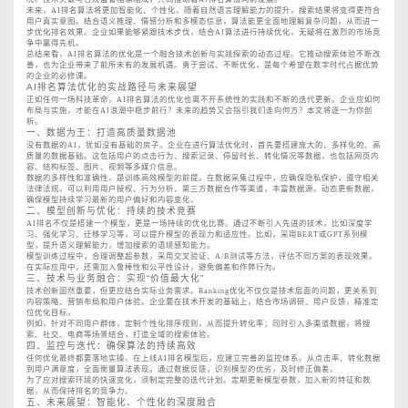
未来，AI排名算法将更加智能化、个性化。随着自然语言理解能力的提升，搜索结果将变得更符合
用户真实意图。结合语义推理、情感分析和多模态信息，算法能更全面地理解复杂问题，从而进一
步优化排名效果。企业如果能够紧跟技术步伐，结合AI算法进行持续优化，无疑将在激烈的市场竞
争中赢得先机。
总结来看，AI排名算法的优化是一个融合技术创新与实践探索的动态过程。它推动搜索体验不断改
善，也为企业带来了前所未有的发展机遇。勇于尝试、不断优化，是每个希望在数字时代占据优势
的企业的必修课。
AI排名算法优化的实战路径与未来展望
正如任何一场科技革命，AI排名算法的优化也离不开系统性的实践和不断的迭代更新。企业应如何
布局与实施，才能在AI浪潮中稳步前行？未来的趋势又会指引我们走向何方？本文将逐一为你剖
析。
一、数据为王：打造高质量数据池
没有数据的AI，犹如没有基础的房子。企业在进行算法优化时，首先要搭建庞大的、多样化的、高
质量的数据基础。这包括用户的点击行为、搜索记录、停留时长、转化情况等数据，也包括网页内
容、结构标签、图片、视频等多媒介信息。
数据的多样性和准确性，是训练高效模型的前提。在数据采集过程中，应确保隐私保护，遵守相关
法律法规。可以利用用户授权、行为分析、第三方数据合作等渠道，丰富数据源。动态更新数据，
确保模型持续学习最新的用户偏好和内容变化。
二、模型创新与优化：持续的技术竞赛
AI排名不仅是搭建一个模型，更是一场持续的优化比赛。通过不断引入先进的技术，比如深度学
习、强化学习、迁移学习等，可以提升模型的表现力和适应性。比如，采用BERT或GPT系列模
型，提升语义理解能力，增加搜索的语境感知能力。
模型训练过程中，合理调整超参数，采用交叉验证、A/B测试等方法，评估不同方案的表现效果。
在实际应用中，还需加入鲁棒性和公平性设计，避免偏差和作弊行为。
三、技术与业务融合：实现“价值最大化”
技术创新固然重要，但更应结合实际业务需求。Ranking优化不仅仅是技术层面的问题，更关系到
内容策略、营销布局和用户体验。企业要在技术开发的基础上，结合市场调研、用户反馈，精准定
位优化目标。
例如，针对不同用户群体，定制个性化排序规则，从而提升转化率；同时引入多渠道数据，将搜
索、社交、电商等场景结合，打造全域的搜索体验。
四、监控与迭代：确保算法的持续高效
任何优化最终都要落地实操。在上线AI排名模型后，应建立完善的监控体系。从点击率、转化数据
到用户满意度，全面衡量算法表现。通过数据反馈，识别模型的优劣，及时修正偏差。
为了应对搜索环境的快速变化，须制定完整的迭代计划。定期更新模型参数，加入新的特征和数
据，从而保持排名的竞争力。
五、未来展望：智能化、个性化的深度融合